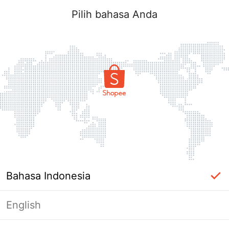
Log in
Pilih bahasa Anda
Lupa?
Log in
Bahasa Indonesia
Dengan login, kamu menyetujui
SYARAT LAYANAN
&
English
KEBIJAKAN PRIVASI
Shopee.